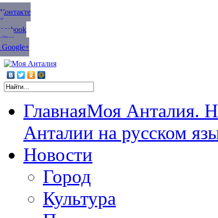
ВКонтакте
К
Facebook
tter
 Google+
Главная
Моя Анталия. Н
Анталии на русском яз
Новости
Город
Культура