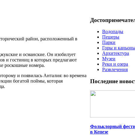
Достопримечате
Водопады
Пещеры
исторический район, расположенный в
Парки
Горы и каньон
Архитектура
ьджукские и османские. Он изобилует
Музеи
ов и гостиниц в которых предлагают
Реки и озера
же роскошные номера.
Развлечения
которому и появилась Анталия: во времена
Последние новос
укции богатой поймы, которая
да.
Фольклорный фест
в Кепезе