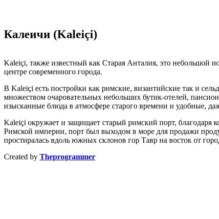
Калеичи (Kaleiçi)
Kaleiçi, также известный как Старая Анталия, это небольшой 
центре современного города.
В Kaleiçi есть постройки как римские, византийские так и сел
множеством очаровательных небольших бутик-отелей, пансион
изысканные блюда в атмосфере старого времени и удобные, да
Kaleiçi окружает и защищает старый римский порт, благодаря 
Римской империи, порт был выходом в море для продажи прод
простиралась вдоль южных склонов гор Тавр на восток от горо
Created by
Theprogrammer