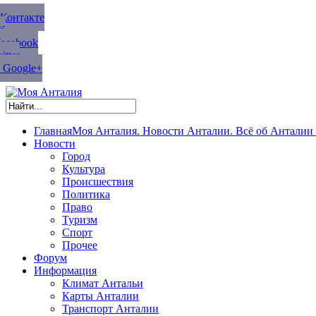
ВКонтакте
К
Facebook
tter
 Google+
Главная
Моя Анталия. Новости Анталии. Всё об Анталии 
Новости
Город
Культура
Происшествия
Политика
Право
Туризм
Спорт
Прочее
Форум
Информация
Климат Антальи
Карты Анталии
Транспорт Анталии