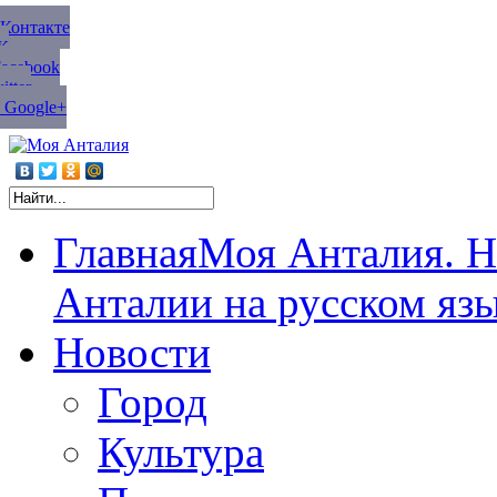
ВКонтакте
К
Facebook
tter
 Google+
Главная
Моя Анталия. Н
Анталии на русском яз
Новости
Город
Культура