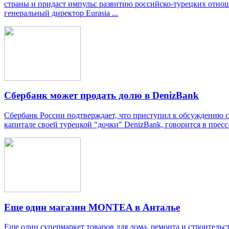
страны и придаст импульс развитию российско-турецких отнош
генеральный директор Eurasia ...
Сбербанк может продать долю в DenizBank
Сбербанк России подтверждает, что приступил к обсуждению с
капитале своей турецкой "дочки" DenizBank, говорится в пресс
Еще один магазин MONTEA в Анталье
Еще один супермаркет товаров для дома, ремонта и строительс