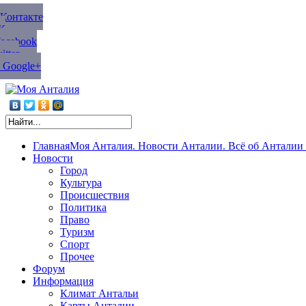
ВКонтакте
К
Facebook
tter
 Google+
Главная
Моя Анталия. Новости Анталии. Всё об Анталии 
Новости
Город
Культура
Происшествия
Политика
Право
Туризм
Спорт
Прочее
Форум
Информация
Климат Антальи
Карты Анталии