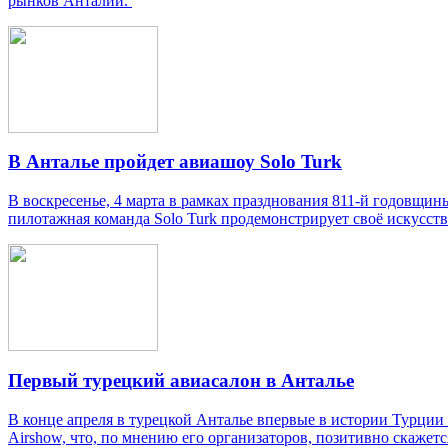
рынков Анталии.
В Анталье пройдет авиашоу Solo Turk
В воскресенье, 4 марта в рамках празднования 811-й годовщин
пилотажная команда Solo Turk продемонстрирует своё искусств
Первый турецкий авиасалон в Анталье
В конце апреля в турецкой Анталье впервые в истории Турции
Airshow, что, по мнению его организаторов, позитивно скаже