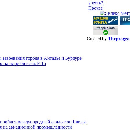
учесть?
Прочее
Created by
Theprogr
ы завоевания города в Анталье и Бурдуре
о на истребителях F-16
 пройдет международный авиасалон Eurasia
тся на авиационной промышленности