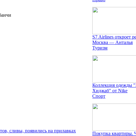
банчи
S7 Airlines откроет р
Москва — Анталья
Туризм
Коллекция одежды 
Хиджаб" от Nike
Спорт
ов, сливы, появились на прилавках
Покупка квартиры. 