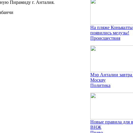
янную Пирамиду г. Анталия.
На пляже Коньяалты
появились медузы!
Происшествия
Мэр Анталии завтра
Москву
Политика
Новые правила для 
ВНЖ
Право