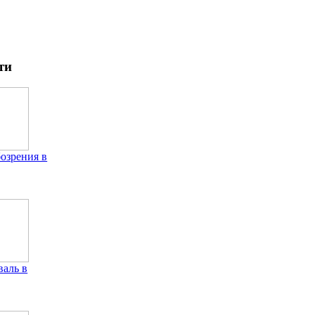
ти
бозрения в
аль в