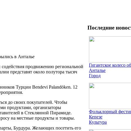
Последние новос
Гигантское колесо о
и содействия продвижению региональной
Анталье
алии представят около полутора тысяч
Город
нников Турции Bendevi Palandöken. 12
ероприятия.
ся до своих покупателей. Чтобы
ыми продуктами, организаторы
Фольклорный фестив
ставителей в Стеклянной Пирамиде.
Кепезе
просу на местные продукты и товары.
Культура
парты, Бурдура. Желающих посетить его