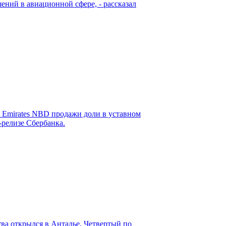
ений в авиационной сфере, - рассказал
 Emirates NBD продажи доли в уставном
-релизе Сбербанка.
тва открылся в Анталье. Четвертый по