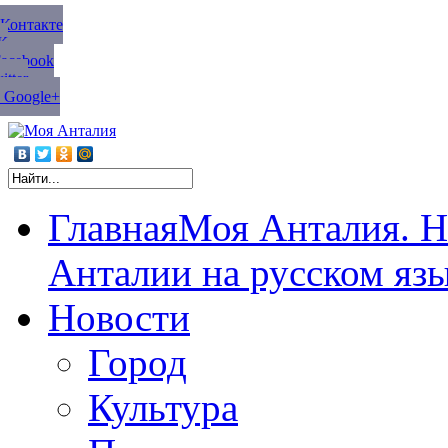
ВКонтакте
К
Facebook
tter
 Google+
Главная
Моя Анталия. Н
Анталии на русском яз
Новости
Город
Культура