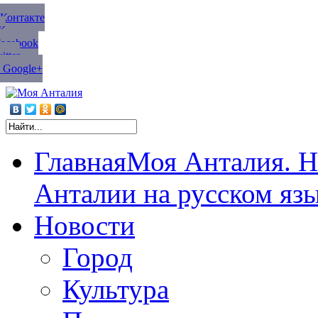
ВКонтакте
К
Facebook
tter
 Google+
Главная
Моя Анталия. Н
Анталии на русском яз
Новости
Город
Культура