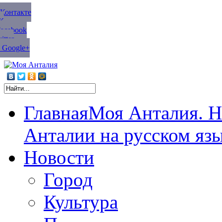
ВКонтакте
К
Facebook
tter
 Google+
Главная
Моя Анталия. Н
Анталии на русском яз
Новости
Город
Культура