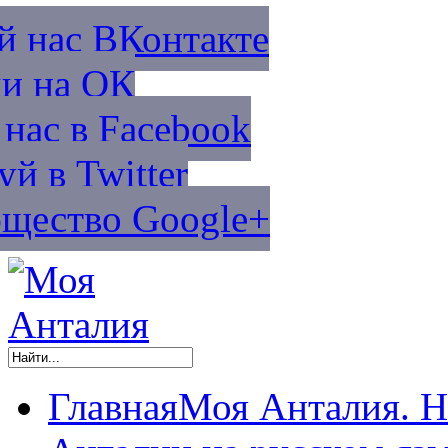
й нас ВКонтакте
и на ОК
нас в Facebook
уй в Twitter
щество Google+
Главная
Моя Анталия. Н