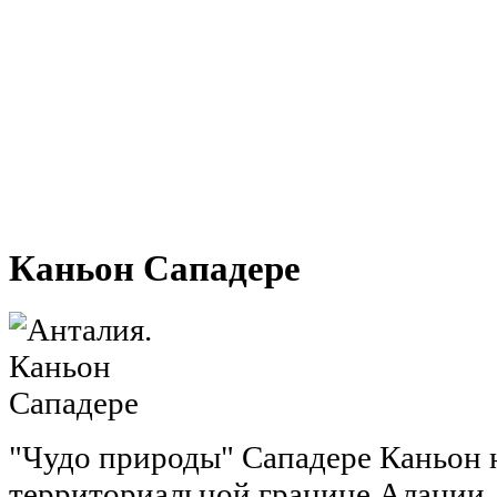
Каньон Сападере
"Чудо природы" Сападере Каньон 
территориальной границе Алании,