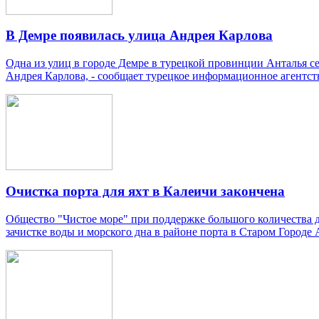
В Демре появилась улица Андрея Карлова
Одна из улиц в городе Демре в турецкой провинции Анталья с
Андрея Карлова, - сообщает турецкое информационное агентст
Очистка порта для яхт в Калеичи закончена
Общество "Чистое море" при поддержке большого количества 
зачистке воды и морского дна в районе порта в Старом Городе Ан