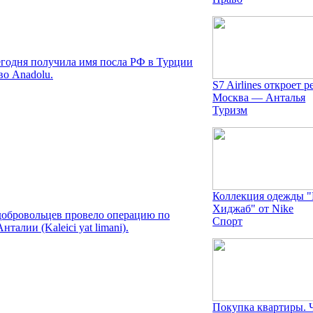
егодня получила имя посла РФ в Турции
во Anadolu.
S7 Airlines откроет р
Москва — Анталья
Туризм
Коллекция одежды 
Хиджаб" от Nike
добровольцев провело операцию по
Спорт
талии (Kaleici yat limani).
Покупка квартиры. 