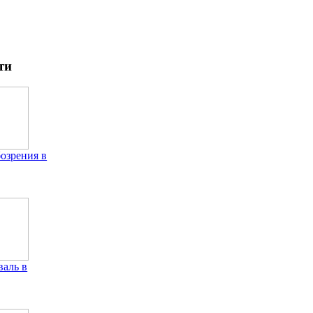
ти
бозрения в
аль в