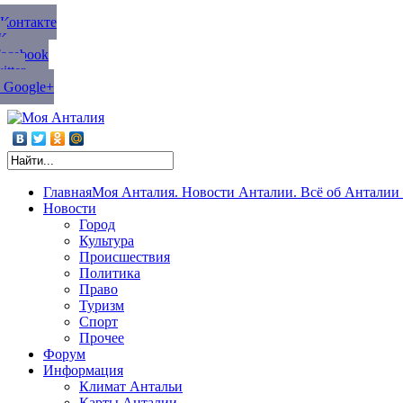
ВКонтакте
К
Facebook
tter
 Google+
Главная
Моя Анталия. Новости Анталии. Всё об Анталии 
Новости
Город
Культура
Происшествия
Политика
Право
Туризм
Спорт
Прочее
Форум
Информация
Климат Антальи
Карты Анталии