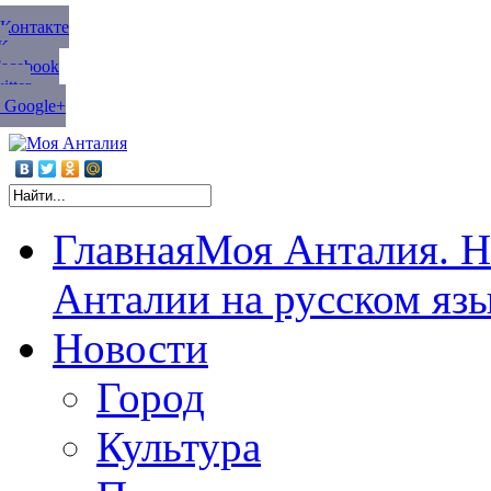
ВКонтакте
К
Facebook
tter
 Google+
Главная
Моя Анталия. Н
Анталии на русском яз
Новости
Город
Культура