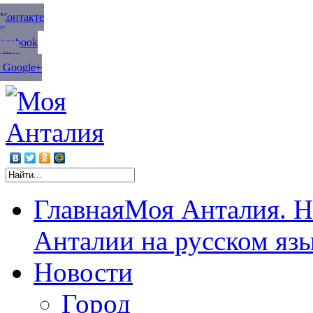
ВКонтакте
К
Facebook
tter
 Google+
Главная
Моя Анталия. Н
Анталии на русском яз
Новости
Город