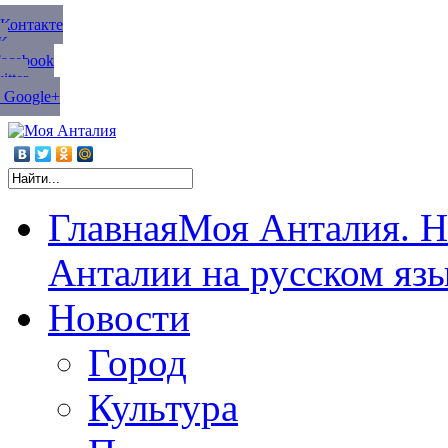
ВКонтакте
К
Facebook
tter
 Google+
Главная
Моя Анталия. Н
Анталии на русском яз
Новости
Город
Культура