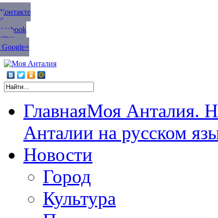
ВКонтакте
К
Facebook
tter
 Google+
Главная
Моя Анталия. Н
Анталии на русском яз
Новости
Город
Культура