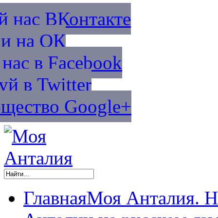
й нас ВКонтакте
и на ОК
нас в Facebook
уй в Twitter
щество Google+
Главная
Моя Анталия. Н