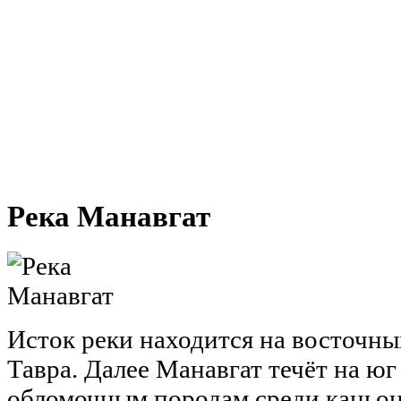
Река Манавгат
Исток реки находится на восточны
Тавра. Далее Манавгат течёт на ю
обломочным породам среди каньон