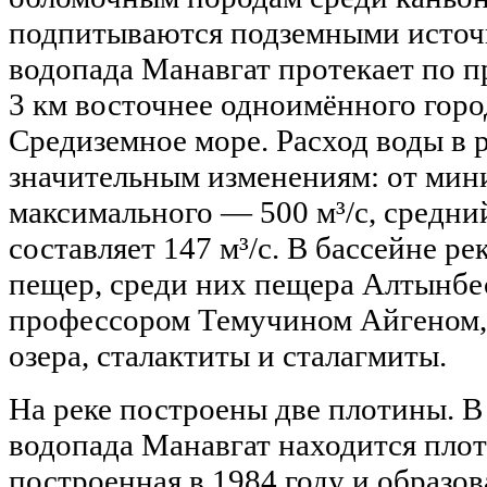
подпитываются подземными источ
водопада Манавгат протекает по 
3 км восточнее одноимённого горо
Средиземное море. Расход воды в 
значительным изменениям: от мини
максимального — 500 м³/с, средни
составляет 147 м³/с. В бассейне ре
пещер, среди них пещера Алтынбес
профессором Темучином Айгеном,
озера, сталактиты и сталагмиты.
На реке построены две плотины. В 
водопада Манавгат находится пло
построенная в 1984 году и образ